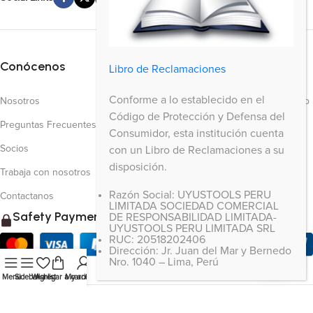
Conócenos
Tienda
Más enlaces
Libro de Reclamaciones
Conforme a lo establecido en el
Nosotros
Visto recientemente.
Seguimiento de Pedido
Código de Protección y Defensa del
Preguntas Frecuentes
Productos Destacados.
Ultimas noticias
Consumidor, esta institución cuenta
Socios
Top 100 productos
Purchase Theme
con un Libro de Reclamaciones a su
disposición.
Trabaja con nosotros
Razón Social: UYUSTOOLS PERU
Contactanos
LIMITADA SOCIEDAD COMERCIAL
Safety Payments
DE RESPONSABILIDAD LIMITADA-
UYUSTOOLS PERU LIMITADA SRL
RUC: 20518202406
Dirección: Jr. Juan del Mar y Bernedo
Nro. 1040 – Lima, Perú
Menu
Sidebar
Wishlist
Agregar a carrito
My account
Based on
WoodMart
theme
2025
WooCommerce Themes
.