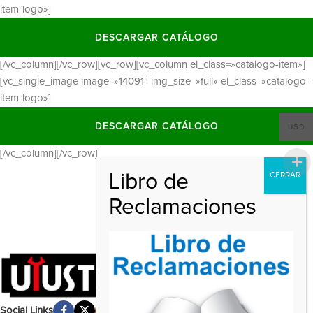
item-logo»]
DESCARGAR CATÁLOGO
[/vc_column][/vc_row][vc_row][vc_column el_class=»catalogo-item»]
[vc_single_image image=»14091″ img_size=»full» el_class=»catalogo-
item-logo»]
DESCARGAR CATÁLOGO
USD
[/vc_column][/vc_row]
Social Links